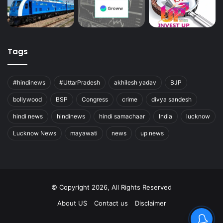
Tags
#hindinews
#UttarPradesh
akhilesh yadav
BJP
bollywood
BSP
Congress
crime
divya sandesh
hindi news
hindinews
hindi samachaar
India
lucknow
Lucknow News
mayawati
news
up news
© Copyright 2026, All Rights Reserved
About US
Contact us
Disclaimer