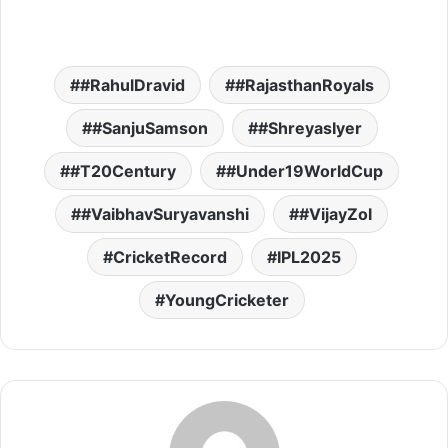
#RahulDravid
#RajasthanRoyals
#SanjuSamson
#ShreyasIyer
#T20Century
#Under19WorldCup
#VaibhavSuryavanshi
#VijayZol
CricketRecord
IPL2025
YoungCricketer