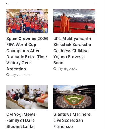
Spain Crowned 2026
UP’s Mukhyamantri
FIFA World Cup
Shikshak Suraksha
Champions After
Cashless Chikitsa
Dramatic Extra-Time
Yojana Proves a
Victory Over
Boon
Argentina
July 18, 2026
July 20, 2026
CM Yogi Meets
Giants vs Mariners
Family of Dalit
Live Score: San
Student Lalita
Francisco