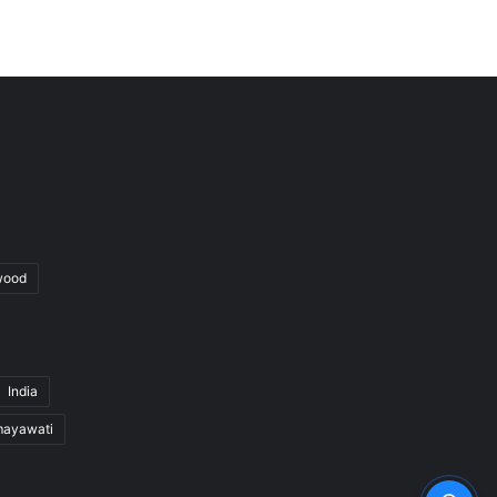
wood
India
ayawati