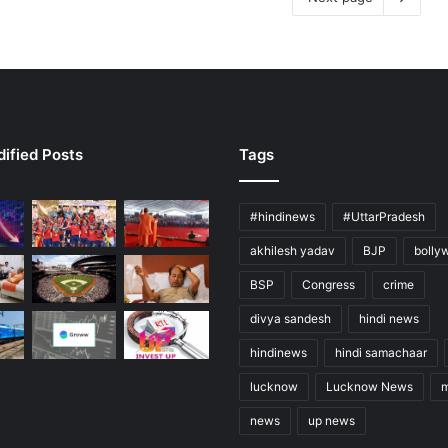
ified Posts
Tags
#hindinews
#UttarPradesh
akhilesh yadav
BJP
bolly
BSP
Congress
crime
divya sandesh
hindi news
hindinews
hindi samachaar
lucknow
Lucknow News
m
news
up news