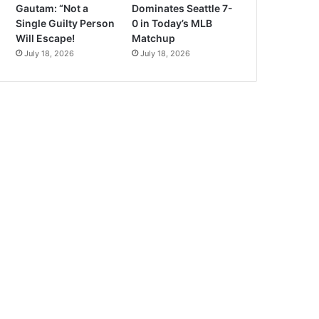
Gautam: “Not a
Dominates Seattle 7-
Single Guilty Person
0 in Today’s MLB
Will Escape!
Matchup
July 18, 2026
July 18, 2026