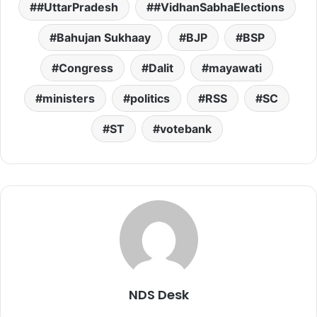
#UttarPradesh
#VidhanSabhaElections
Bahujan Sukhaay
BJP
BSP
Congress
Dalit
mayawati
ministers
politics
RSS
SC
ST
votebank
NDS Desk