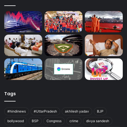
Tags
#hindinews
#UttarPradesh
akhilesh yadav
BJP
bollywood
BSP
Congress
crime
divya sandesh