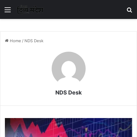
Menu
S
Home
/
NDS Desk
NDS Desk