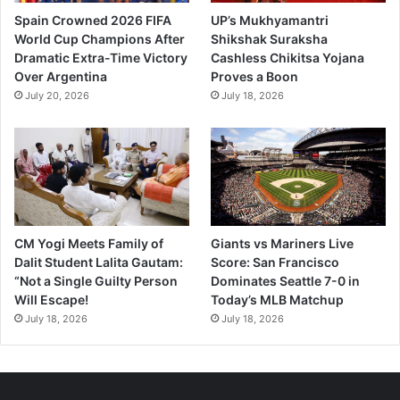
Spain Crowned 2026 FIFA
UP’s Mukhyamantri
World Cup Champions After
Shikshak Suraksha
Dramatic Extra-Time Victory
Cashless Chikitsa Yojana
Over Argentina
Proves a Boon
July 20, 2026
July 18, 2026
CM Yogi Meets Family of
Giants vs Mariners Live
Dalit Student Lalita Gautam:
Score: San Francisco
“Not a Single Guilty Person
Dominates Seattle 7-0 in
Will Escape!
Today’s MLB Matchup
July 18, 2026
July 18, 2026