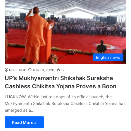
English news
NDS Desk
July 18, 2026
17
UP’s Mukhyamantri Shikshak Suraksha
Cashless Chikitsa Yojana Proves a Boon
LUCKNOW: Within just ten days of its official launch, the
Mukhyamantri Shikshak Suraksha Cashless Chikitsa Yojana has
emerged as a…
Read More »