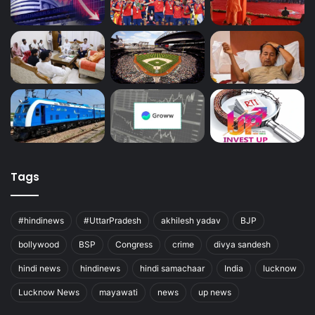
Tags
#hindinews
#UttarPradesh
akhilesh yadav
BJP
bollywood
BSP
Congress
crime
divya sandesh
hindi news
hindinews
hindi samachaar
India
lucknow
Lucknow News
mayawati
news
up news