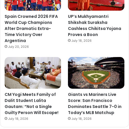
Spain Crowned 2026 FIFA
UP’s Mukhyamantri
World Cup Champions
Shikshak Suraksha
After Dramatic Extra-
Cashless Chikitsa Yojana
Time Victory Over
Proves a Boon
Argentina
July 18, 2026
July 20, 2026
CM Yogi Meets Family of
Giants vs Mariners Live
Dalit Student Lalita
Score: San Francisco
Gautam: “Not a Single
Dominates Seattle 7-0 in
Guilty Person Will Escape!
Today’s MLB Matchup
July 18, 2026
July 18, 2026