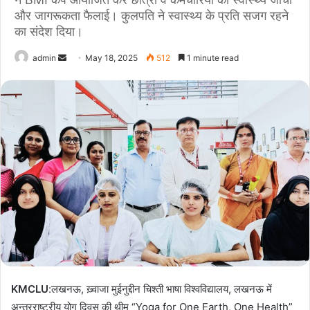
और जागरूकता फैलाई। कुलपति ने स्वास्थ्य के प्रति सजग रहने
का संदेश दिया।
admin
S
May 18, 2025
512
1 minute read
e
n
d
a
n
e
m
a
i
l
KMCLU
:लखनऊ, ख़्वाजा मुईनुद्दीन चिश्ती भाषा विश्वविद्यालय, लखनऊ में
अन्तरराष्ट्रीय योग दिवस की थीम “Yoga for One Earth, One Health”