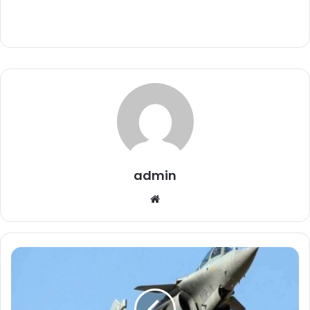
admin
We
bsi
te