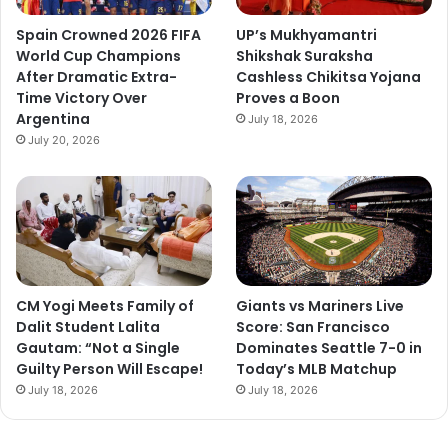
Spain Crowned 2026 FIFA
UP’s Mukhyamantri
World Cup Champions
Shikshak Suraksha
After Dramatic Extra-
Cashless Chikitsa Yojana
Time Victory Over
Proves a Boon
Argentina
July 18, 2026
July 20, 2026
CM Yogi Meets Family of
Giants vs Mariners Live
Dalit Student Lalita
Score: San Francisco
Gautam: “Not a Single
Dominates Seattle 7-0 in
Guilty Person Will Escape!
Today’s MLB Matchup
July 18, 2026
July 18, 2026