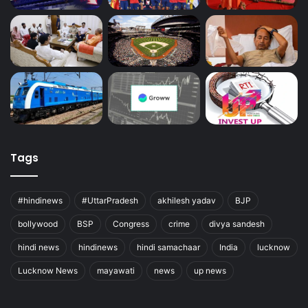
Tags
#hindinews
#UttarPradesh
akhilesh yadav
BJP
bollywood
BSP
Congress
crime
divya sandesh
hindi news
hindinews
hindi samachaar
India
lucknow
Lucknow News
mayawati
news
up news