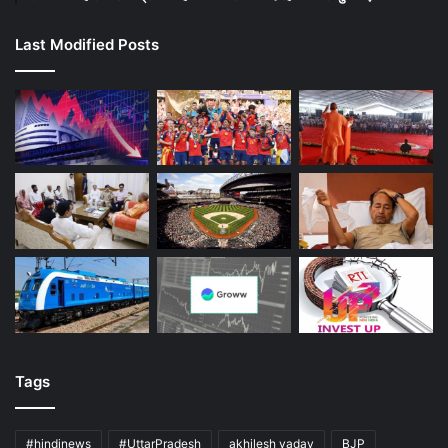
Last Modified Posts
Tags
#hindinews
#UttarPradesh
akhilesh yadav
BJP