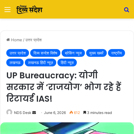
Menu
S
Home
/
उत्तर प्रदेश
उत्तर प्रदेश
दिव्य सन्देश विशेष
ब्रेकिंग न्यूज
मुख्य खबरें
राष्ट्रीय
लखनऊ
लखनऊ हिंदी न्यूज़
हिंदी न्यूज़
UP Bureaucracy: योगी
सरकार में ‘राजयोग’ भोग रहे हैं
रिटायर्ड IAS!
NDS Desk
S
June 6, 2026
612
3 minutes read
e
n