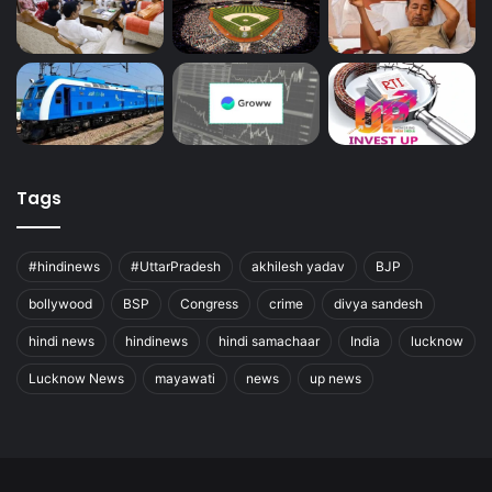
Tags
#hindinews
#UttarPradesh
akhilesh yadav
BJP
bollywood
BSP
Congress
crime
divya sandesh
hindi news
hindinews
hindi samachaar
India
lucknow
Lucknow News
mayawati
news
up news