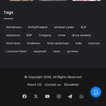
Tags
#hindinews
#UttarPradesh
akhilesh yadav
BJP
bollywood
BSP
Congress
crime
divya sandesh
hindi news
hindinews
hindi samachaar
India
lucknow
Lucknow News
mayawati
news
up news
© Copyright 2026, All Rights Reserved
About US
Contact us
Disclaimer
Facebook
X
YouTube
Instagram
Telegram
WhatsApp