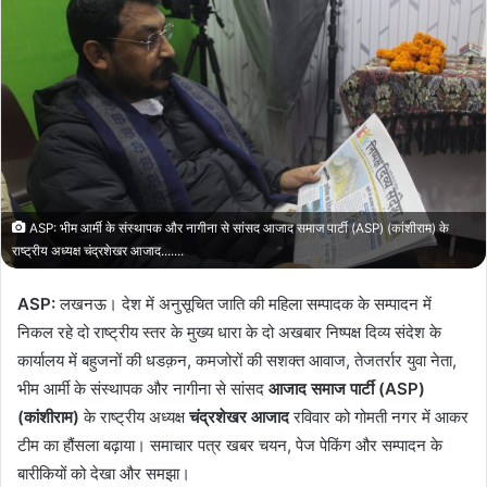
d
a
n
e
m
a
i
l
ASP: भीम आर्मी के संस्थापक और नागीना से सांसद आजाद समाज पार्टी (ASP) (कांशीराम) के
राष्ट्रीय अध्यक्ष चंद्रशेखर आजाद.......
ASP:
लखनऊ। देश में अनुसूचित जाति की महिला सम्पादक के सम्पादन में
निकल रहे दो राष्ट्रीय स्तर के मुख्य धारा के दो अखबार निष्पक्ष दिव्य संदेश के
कार्यालय में बहुजनों की धडक़न, कमजोरों की सशक्त आवाज, तेजतर्रार युवा नेता,
भीम आर्मी के संस्थापक और नागीना से सांसद
आजाद समाज पार्टी
(ASP)
(कांशीराम)
के राष्ट्रीय अध्यक्ष
चंद्रशेखर आजाद
रविवार को गोमती नगर में आकर
टीम का हौंसला बढ़ाया। समाचार पत्र खबर चयन, पेज पेकिंग और सम्पादन के
बारीकियों को देखा और समझा।