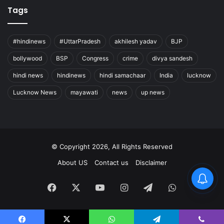
Tags
#hindinews
#UttarPradesh
akhilesh yadav
BJP
bollywood
BSP
Congress
crime
divya sandesh
hindi news
hindinews
hindi samachaar
India
lucknow
Lucknow News
mayawati
news
up news
© Copyright 2026, All Rights Reserved
About US
Contact us
Disclaimer
Facebook
X
YouTube
Instagram
Telegram
WhatsApp