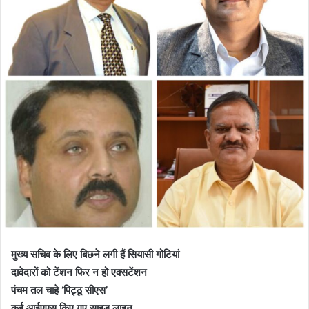
e
m
a
i
l
मुख्य सचिव के लिए बिछने लगी हैं सियासी गोटियां
दावेदारों को टेंशन फिर न हो एक्सटेंशन
पंचम तल चाहे ‘पिट्ठू सीएस’
कई आईएएस किए गए साइड लाइन