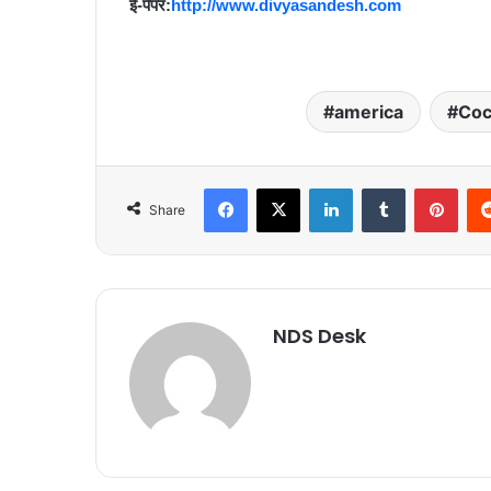
ई-पेपर:
http://www.divyasandesh.com
america
Coc
Facebook
X
LinkedIn
Tumblr
Pinterest
Share
NDS Desk