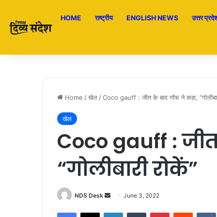
HOME
राष्ट्रीय
ENGLISH NEWS
उत्तर प्रदे
Home
/
खेल
/
Coco gauff : जीत के बाद गॉफ ने कहा, “गोलीबार
खेल
Coco gauff : जीत
“गोलीबारी रोकें”
NDS Desk
S
June 3, 2022
e
Facebook
X
LinkedIn
Tumblr
Pinterest
Reddit
VK