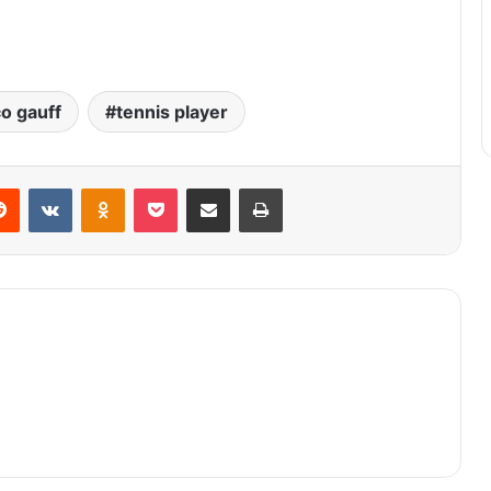
o gauff
tennis player
Reddit
VKontakte
Odnoklassniki
Pocket
Share via Email
Print