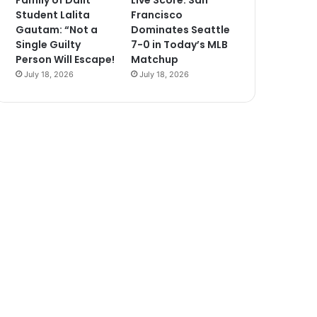
Family of Dalit
Live Score: San
Student Lalita
Francisco
Gautam: “Not a
Dominates Seattle
Single Guilty
7-0 in Today’s MLB
Person Will Escape!
Matchup
July 18, 2026
July 18, 2026