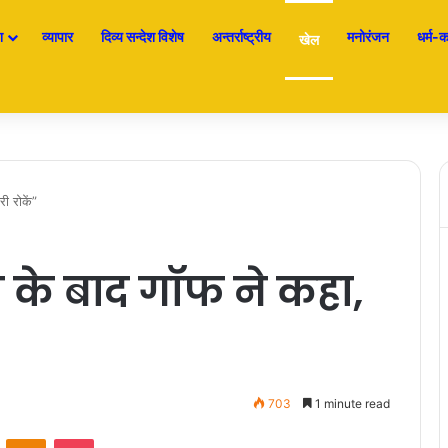
श
व्यापार
दिव्य सन्देश विशेष
अन्तर्राष्ट्रीय
मनोरंजन
धर्म-कर
खेल
ी रोकें”
 के बाद गॉफ ने कहा,
703
1 minute read
ontakte
Odnoklassniki
Pocket