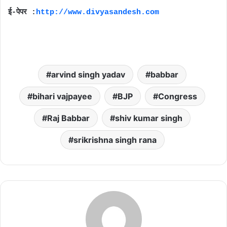
ई-पेपर :
http://www.divyasandesh.com
arvind singh yadav
babbar
bihari vajpayee
BJP
Congress
Raj Babbar
shiv kumar singh
srikrishna singh rana