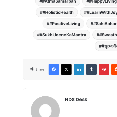
#AtmaSamarpan
#HappyLiving
#HolisticHealth
#LearnWithJo
#PositiveLiving
#SahiAahar
#SukhiJeeneKaMantra
#Swasth
#सुखदजी
Facebook
X
LinkedIn
Tumblr
Pinterest
Share
NDS Desk