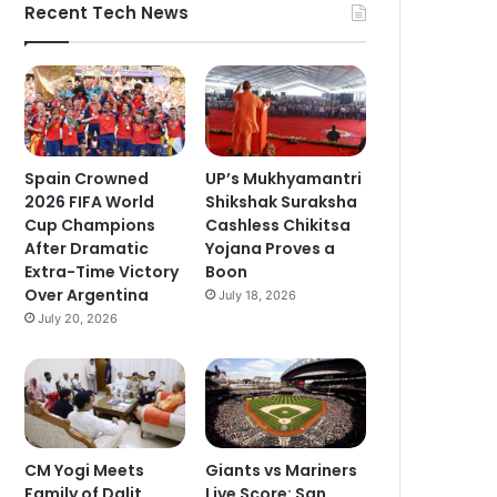
Recent Tech News
Spain Crowned
UP’s Mukhyamantri
2026 FIFA World
Shikshak Suraksha
Cup Champions
Cashless Chikitsa
After Dramatic
Yojana Proves a
Extra-Time Victory
Boon
Over Argentina
July 18, 2026
July 20, 2026
CM Yogi Meets
Giants vs Mariners
Family of Dalit
Live Score: San