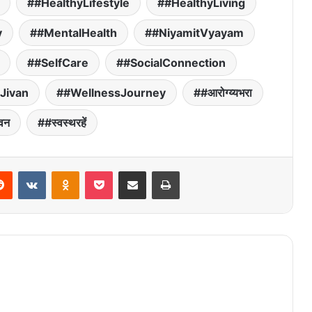
#HealthyLifestyle
#HealthyLiving
y
#MentalHealth
#NiyamitVyayam
#SelfCare
#SocialConnection
Jivan
#WellnessJourney
#आरोग्य्यभरा
वन
#स्वस्थरहें
Reddit
VKontakte
Odnoklassniki
Pocket
Share via Email
Print