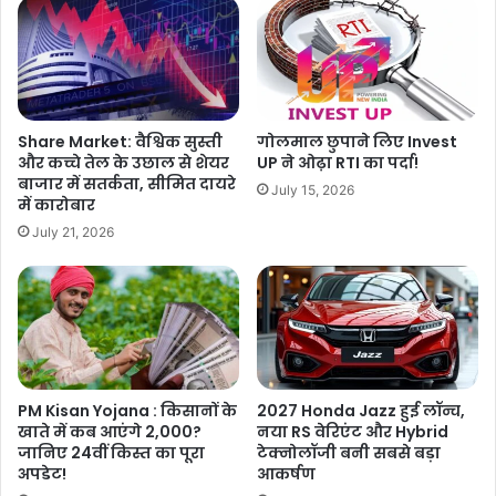
Share Market: वैश्विक सुस्ती
गोलमाल छुपाने लिए Invest
और कच्चे तेल के उछाल से शेयर
UP ने ओढ़ा RTI का पर्दा!
बाजार में सतर्कता, सीमित दायरे
July 15, 2026
में कारोबार
July 21, 2026
PM Kisan Yojana : किसानों के
2027 Honda Jazz हुई लॉन्च,
खाते में कब आएंगे 2,000?
नया RS वेरिएंट और Hybrid
जानिए 24वीं किस्त का पूरा
टेक्नोलॉजी बनी सबसे बड़ा
अपडेट!
आकर्षण