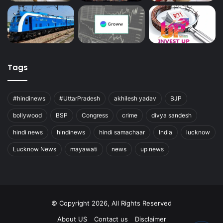
Tags
#hindinews
#UttarPradesh
akhilesh yadav
BJP
bollywood
BSP
Congress
crime
divya sandesh
hindi news
hindinews
hindi samachaar
India
lucknow
Lucknow News
mayawati
news
up news
© Copyright 2026, All Rights Reserved
About US
Contact us
Disclaimer