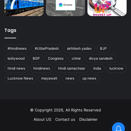
Tags
#hindinews
#UttarPradesh
akhilesh yadav
BJP
bollywood
BSP
Congress
crime
divya sandesh
hindi news
hindinews
hindi samachaar
India
lucknow
Lucknow News
mayawati
news
up news
© Copyright 2026, All Rights Reserved
About US
Contact us
Disclaimer