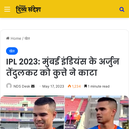
Menu
S
Home
/
खेल
खेल
IPL 2023: मुंबई इंडियंस के अर्जुन
तेंदुलकर को कुत्ते ने काटा
NDS Desk
S
May 17, 2023
1,234
1 minute read
e
n
d
a
n
e