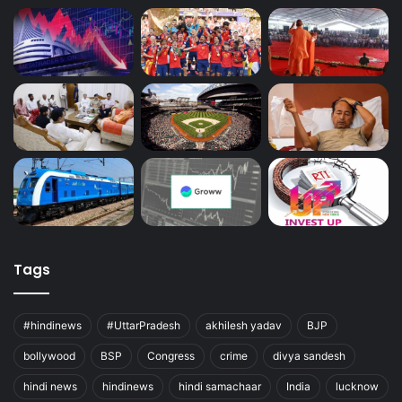
Tags
#hindinews
#UttarPradesh
akhilesh yadav
BJP
bollywood
BSP
Congress
crime
divya sandesh
hindi news
hindinews
hindi samachaar
India
lucknow