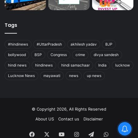
Tags
#hindinews
#UttarPradesh
akhilesh yadav
BJP
bollywood
BSP
Congress
crime
divya sandesh
hindi news
hindinews
hindi samachaar
India
lucknow
Lucknow News
mayawati
news
up news
© Copyright 2026, All Rights Reserved
About US
Contact us
Disclaimer
Facebook
X
YouTube
Instagram
Telegram
WhatsApp