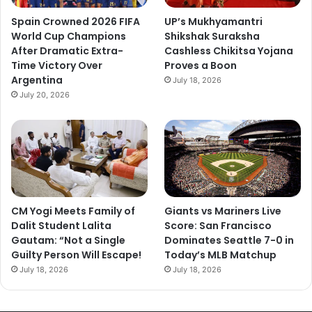
Spain Crowned 2026 FIFA
UP’s Mukhyamantri
World Cup Champions
Shikshak Suraksha
After Dramatic Extra-
Cashless Chikitsa Yojana
Time Victory Over
Proves a Boon
Argentina
July 18, 2026
July 20, 2026
CM Yogi Meets Family of
Giants vs Mariners Live
Dalit Student Lalita
Score: San Francisco
Gautam: “Not a Single
Dominates Seattle 7-0 in
Guilty Person Will Escape!
Today’s MLB Matchup
July 18, 2026
July 18, 2026