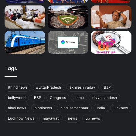
Tags
#hindinews
#UttarPradesh
akhilesh yadav
BJP
bollywood
BSP
Congress
crime
divya sandesh
hindi news
hindinews
hindi samachaar
India
lucknow
Lucknow News
mayawati
news
up news