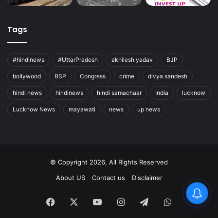
Tags
#hindinews
#UttarPradesh
akhilesh yadav
BJP
bollywood
BSP
Congress
crime
divya sandesh
hindi news
hindinews
hindi samachaar
India
lucknow
Lucknow News
mayawati
news
up news
© Copyright 2026, All Rights Reserved
About US
Contact us
Disclaimer
Facebook
X
YouTube
Instagram
Telegram
WhatsApp