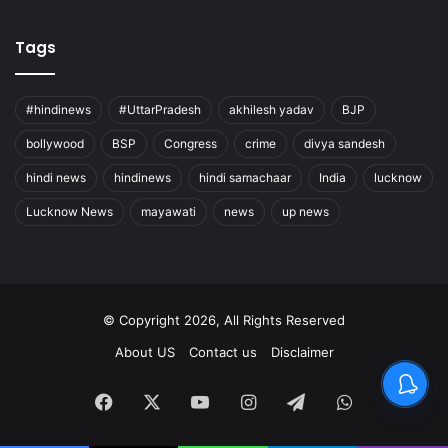
Tags
#hindinews
#UttarPradesh
akhilesh yadav
BJP
bollywood
BSP
Congress
crime
divya sandesh
hindi news
hindinews
hindi samachaar
India
lucknow
Lucknow News
mayawati
news
up news
© Copyright 2026, All Rights Reserved
About US
Contact us
Disclaimer
Facebook
X
YouTube
Instagram
Telegram
WhatsApp