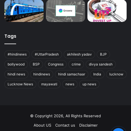
Tags
#hindinews
#UttarPradesh
akhilesh yadav
BJP
bollywood
BSP
Congress
crime
divya sandesh
hindi news
hindinews
hindi samachaar
India
lucknow
Lucknow News
mayawati
news
up news
© Copyright 2026, All Rights Reserved
About US
Contact us
Disclaimer