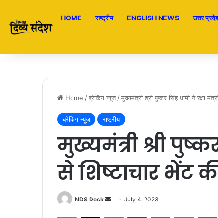
HOME
राष्ट्रीय
ENGLISH NEWS
उत्तर प्रदे
Home
/
ब्रेकिंग न्यूज
/
मुख्यमंत्री श्री पुष्कर सिंह धामी ने रक्षा मंत्
ब्रेकिंग न्यूज
राष्ट्रीय
मुख्यमंत्री श्री पुष्क
से शिष्टाचार भेंट क
NDS Desk
S
July 4, 2023
e
Facebook
X
LinkedIn
Tumblr
Pinterest
Reddit
VK