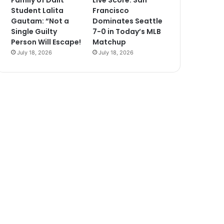
Family of Dalit
Live Score: San
Student Lalita
Francisco
Gautam: “Not a
Dominates Seattle
Single Guilty
7-0 in Today’s MLB
Person Will Escape!
Matchup
July 18, 2026
July 18, 2026