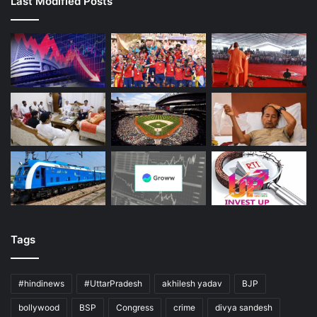
Last Modified Posts
Tags
#hindinews
#UttarPradesh
akhilesh yadav
BJP
bollywood
BSP
Congress
crime
divya sandesh