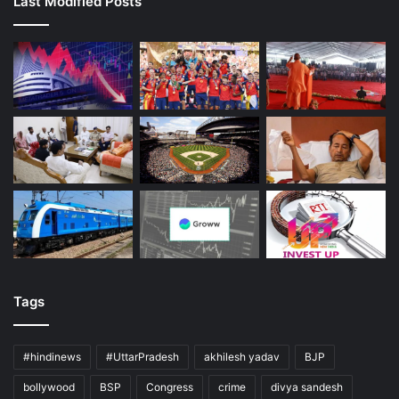
Last Modified Posts
Tags
#hindinews
#UttarPradesh
akhilesh yadav
BJP
bollywood
BSP
Congress
crime
divya sandesh