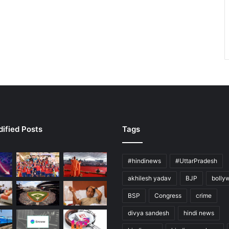
ified Posts
Tags
#hindinews
#UttarPradesh
akhilesh yadav
BJP
bolly
BSP
Congress
crime
divya sandesh
hindi news