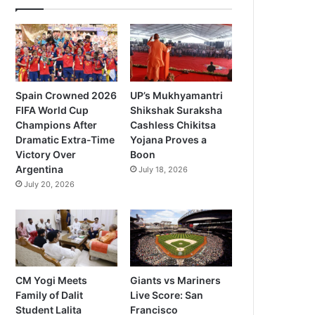
Spain Crowned 2026
UP’s Mukhyamantri
FIFA World Cup
Shikshak Suraksha
Champions After
Cashless Chikitsa
Dramatic Extra-Time
Yojana Proves a
Victory Over
Boon
Argentina
July 18, 2026
July 20, 2026
CM Yogi Meets
Giants vs Mariners
Family of Dalit
Live Score: San
Student Lalita
Francisco