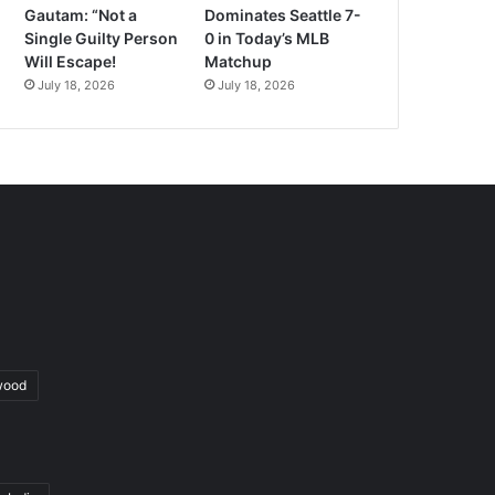
Gautam: “Not a
Dominates Seattle 7-
Single Guilty Person
0 in Today’s MLB
Will Escape!
Matchup
July 18, 2026
July 18, 2026
wood