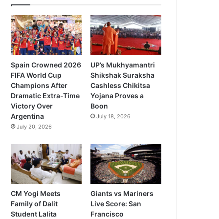
Spain Crowned 2026
UP’s Mukhyamantri
FIFA World Cup
Shikshak Suraksha
Champions After
Cashless Chikitsa
Dramatic Extra-Time
Yojana Proves a
Victory Over
Boon
Argentina
July 18, 2026
July 20, 2026
CM Yogi Meets
Giants vs Mariners
Family of Dalit
Live Score: San
Student Lalita
Francisco