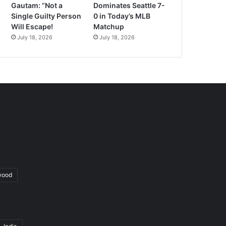
Gautam: “Not a
Dominates Seattle 7-
Single Guilty Person
0 in Today’s MLB
Will Escape!
Matchup
July 18, 2026
July 18, 2026
wood