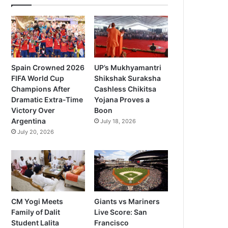
Spain Crowned 2026
UP’s Mukhyamantri
FIFA World Cup
Shikshak Suraksha
Champions After
Cashless Chikitsa
Dramatic Extra-Time
Yojana Proves a
Victory Over
Boon
Argentina
July 18, 2026
July 20, 2026
CM Yogi Meets
Giants vs Mariners
Family of Dalit
Live Score: San
Student Lalita
Francisco