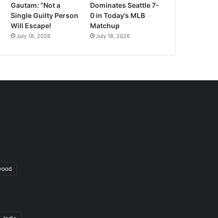
Gautam: “Not a
Dominates Seattle 7-
Single Guilty Person
0 in Today’s MLB
Will Escape!
Matchup
July 18, 2026
July 18, 2026
wood