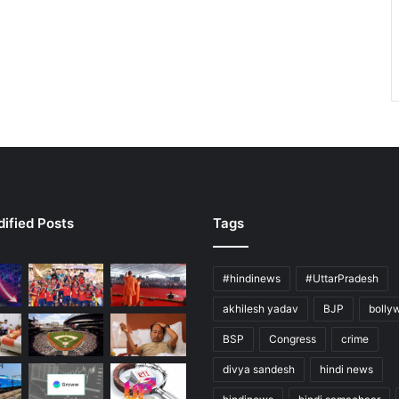
ified Posts
Tags
#hindinews
#UttarPradesh
akhilesh yadav
BJP
bolly
BSP
Congress
crime
divya sandesh
hindi news