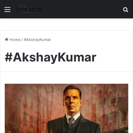
Menu
S
Home
/
#AkshayKumar
#AkshayKumar