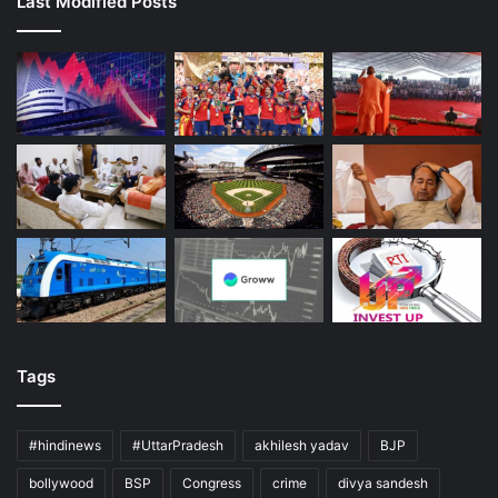
Last Modified Posts
Tags
#hindinews
#UttarPradesh
akhilesh yadav
BJP
bollywood
BSP
Congress
crime
divya sandesh