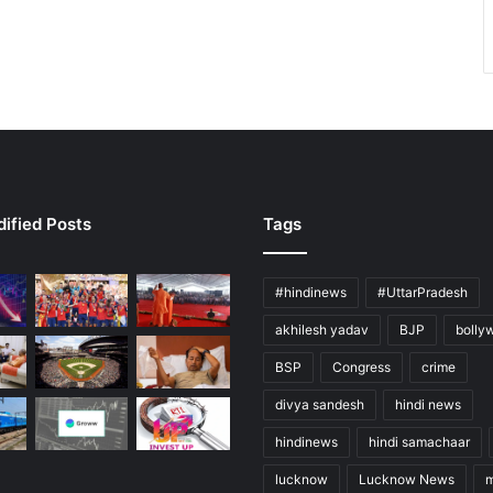
ified Posts
Tags
#hindinews
#UttarPradesh
akhilesh yadav
BJP
bolly
BSP
Congress
crime
divya sandesh
hindi news
hindinews
hindi samachaar
lucknow
Lucknow News
m