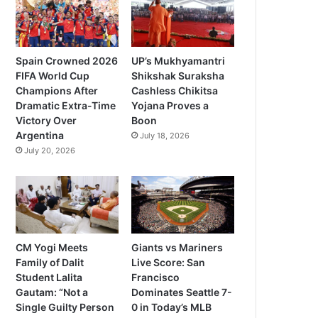
Spain Crowned 2026
UP’s Mukhyamantri
FIFA World Cup
Shikshak Suraksha
Champions After
Cashless Chikitsa
Dramatic Extra-Time
Yojana Proves a
Victory Over
Boon
Argentina
July 18, 2026
July 20, 2026
CM Yogi Meets
Giants vs Mariners
Family of Dalit
Live Score: San
Student Lalita
Francisco
Gautam: “Not a
Dominates Seattle 7-
Single Guilty Person
0 in Today’s MLB