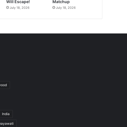
Will Escape!
Matchup
July 18, 2026
July 18, 2026
wood
India
ayawati