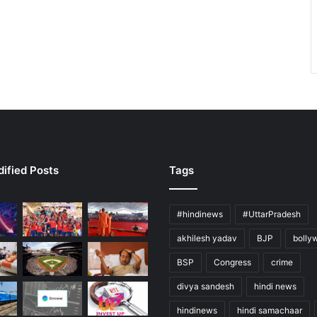
ified Posts
Tags
#hindinews
#UttarPradesh
akhilesh yadav
BJP
bolly
BSP
Congress
crime
divya sandesh
hindi news
hindinews
hindi samachaar