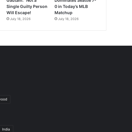
Gautam: “Not a
Dominates Seattle 7-
Single Guilty Person
0 in Today’s MLB
Will Escape!
Matchup
July 18, 2026
July 18, 2026
wood
India