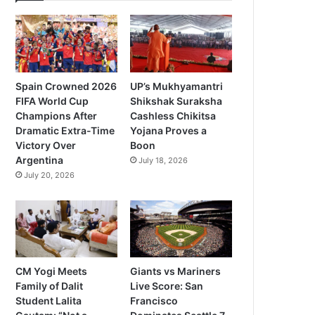
Spain Crowned 2026
UP’s Mukhyamantri
FIFA World Cup
Shikshak Suraksha
Champions After
Cashless Chikitsa
Dramatic Extra-Time
Yojana Proves a
Victory Over
Boon
Argentina
July 18, 2026
July 20, 2026
CM Yogi Meets
Giants vs Mariners
Family of Dalit
Live Score: San
Student Lalita
Francisco