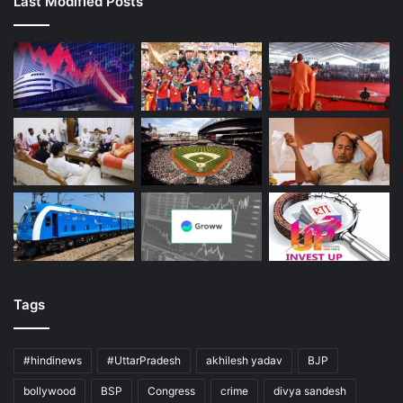
Last Modified Posts
Tags
#hindinews
#UttarPradesh
akhilesh yadav
BJP
bollywood
BSP
Congress
crime
divya sandesh