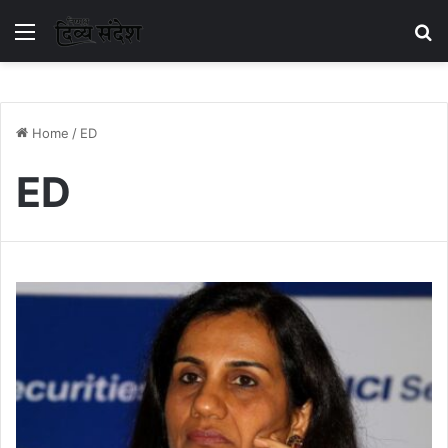
Menu
S
Home
/
ED
ED