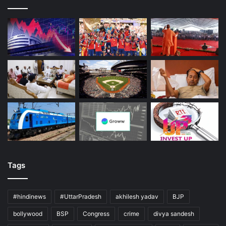
Tags
#hindinews
#UttarPradesh
akhilesh yadav
BJP
bollywood
BSP
Congress
crime
divya sandesh