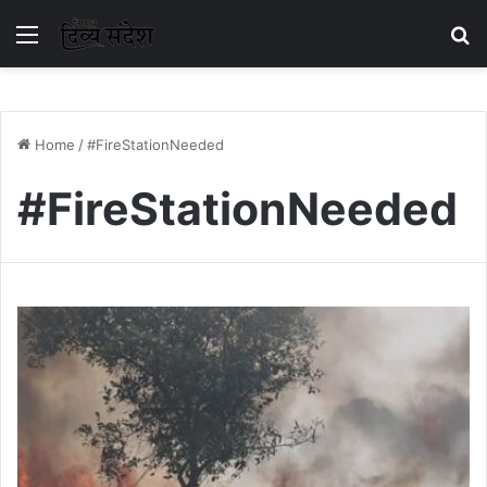
Menu
S
Home
/
#FireStationNeeded
#FireStationNeeded