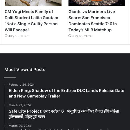
CM Yogi Meets Family of
Giants vs Mariners Live
Dalit Student Lalita Gautam:
Score: San Francisco
“Not a Single Guilty Person
Dominates Seattle 7-0 in
Will Escape!
Today’s MLB Matchup
July 18, 2026
July 18, 2026
Most Viewed Posts
February 24, 2024
Elden Ring: Shadow of the Erdtree DLC Lands Release Date
and New Gameplay Trailer
March 29, 2024
Safe City Project: उत्तर प्रदेश: 61 असुरक्षित स्थानों पर तैनात होंगी महिला
पुलिसकर्मी, पढ़िए पूरी खबर
March 20, 2024