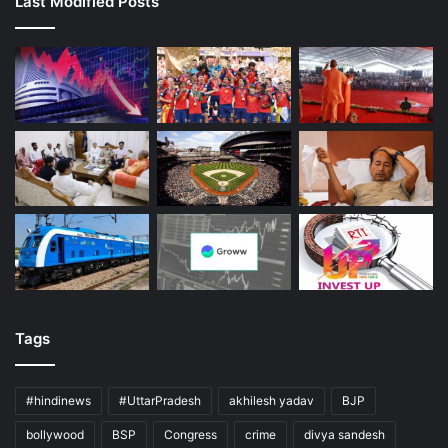
Last Modified Posts
Tags
#hindinews
#UttarPradesh
akhilesh yadav
BJP
bollywood
BSP
Congress
crime
divya sandesh