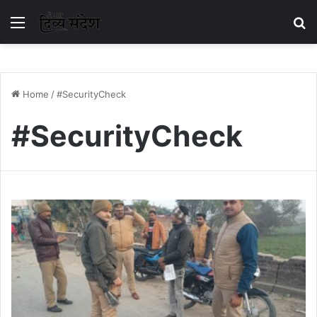
Menu
S
Home
/
#SecurityCheck
#SecurityCheck