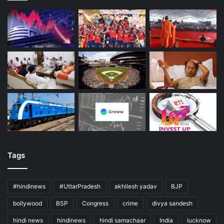
Tags
#hindinews
#UttarPradesh
akhilesh yadav
BJP
bollywood
BSP
Congress
crime
divya sandesh
hindi news
hindinews
hindi samachaar
India
lucknow