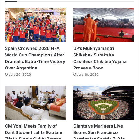
Spain Crowned 2026 FIFA
UP’s Mukhyamantri
World Cup Champions After
Shikshak Suraksha
Dramatic Extra-Time Victory
Cashless Chikitsa Yojana
Over Argentina
Proves a Boon
July 20, 2026
July 18, 2026
CM Yogi Meets Family of
Giants vs Mariners Live
Dalit Student Lalita Gautam:
Score: San Francisco
“Not a Single Guilty Person
Dominates Seattle 7-0 in