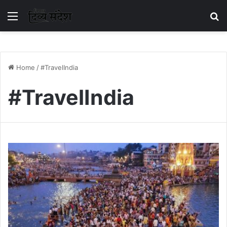
Menu
S
Home
/
#TravelIndia
#TravelIndia