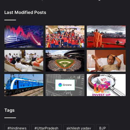
Last Modified Posts
Tags
#hindinews
#UttarPradesh
akhilesh yadav
BJP