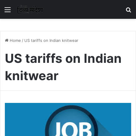
Menu
S
Home
/
US tariffs on Indian knitwear
US tariffs on Indian
knitwear