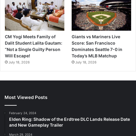
CM Yogi Meets Family of
Giants vs Mariners Live
Dalit Student Lalita Gautam:
Score: San Francisco
“Not a Single Guilty Person
Dominates Seattle 7-0 in
Will Escape!
Today’s MLB Matchup
July 18, 2026
July 18, 2026
Most Viewed Posts
February 24, 2024
Elden Ring: Shadow of the Erdtree DLC Lands Release Date
and New Gameplay Trailer
March 29, 2024