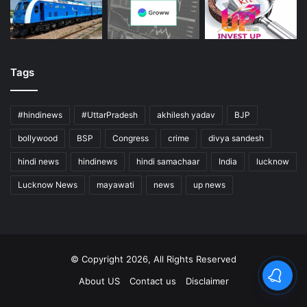
Tags
#hindinews
#UttarPradesh
akhilesh yadav
BJP
bollywood
BSP
Congress
crime
divya sandesh
hindi news
hindinews
hindi samachaar
India
lucknow
Lucknow News
mayawati
news
up news
© Copyright 2026, All Rights Reserved
About US
Contact us
Disclaimer