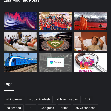
Last Modified Posts
Tags
#hindinews
#UttarPradesh
akhilesh yadav
BJP
bollywood
BSP
Congress
crime
divya sandesh