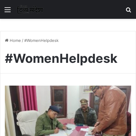
Menu
S
Home
/
#WomenHelpdesk
#WomenHelpdesk