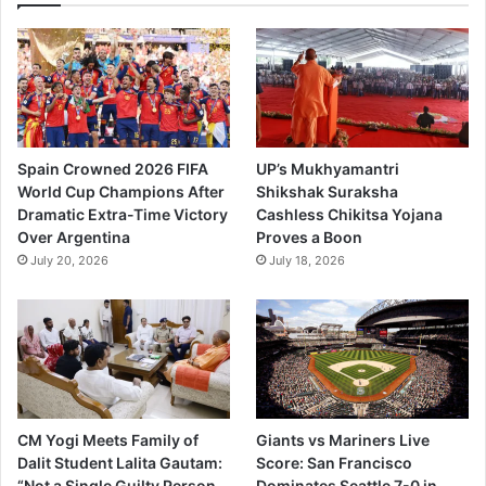
Spain Crowned 2026 FIFA
UP’s Mukhyamantri
World Cup Champions After
Shikshak Suraksha
Dramatic Extra-Time Victory
Cashless Chikitsa Yojana
Over Argentina
Proves a Boon
July 20, 2026
July 18, 2026
CM Yogi Meets Family of
Giants vs Mariners Live
Dalit Student Lalita Gautam:
Score: San Francisco
“Not a Single Guilty Person
Dominates Seattle 7-0 in