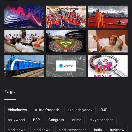
Tags
#hindinews
#UttarPradesh
akhilesh yadav
BJP
bollywood
BSP
Congress
crime
divya sandesh
hindi news
hindinews
hindi samachaar
India
lucknow