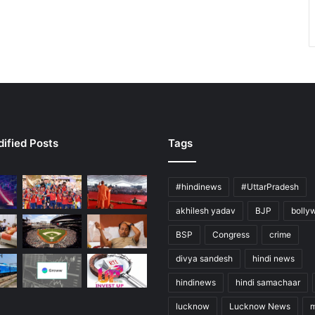
ified Posts
Tags
#hindinews
#UttarPradesh
akhilesh yadav
BJP
bolly
BSP
Congress
crime
divya sandesh
hindi news
hindinews
hindi samachaar
lucknow
Lucknow News
m