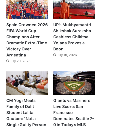
Spain Crowned 2026
UP’s Mukhyamantri
FIFA World Cup
Shikshak Suraksha
Champions After
Cashless Chikitsa
Dramatic Extra-Time
Yojana Proves a
Victory Over
Boon
Argentina
July 18, 2026
July 20, 2026
CM Yogi Meets
Giants vs Mariners
Family of Dalit
Live Score: San
Student Lalita
Francisco
Gautam: “Not a
Dominates Seattle 7-
Single Guilty Person
0 in Today’s MLB