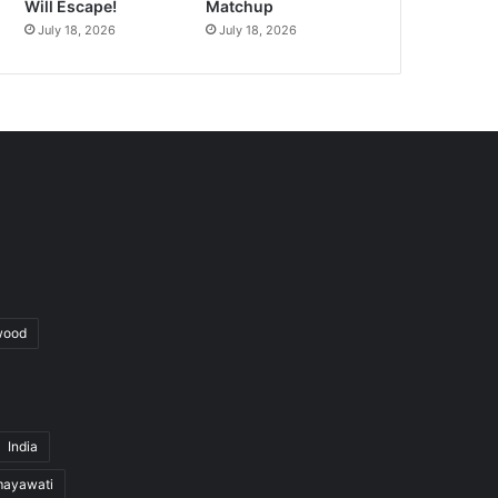
Will Escape!
Matchup
July 18, 2026
July 18, 2026
wood
India
ayawati