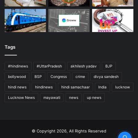
Tags
#hindinews
#UttarPradesh
akhilesh yadav
BJP
bollywood
BSP
Congress
crime
divya sandesh
hindi news
hindinews
hindi samachaar
India
lucknow
Lucknow News
mayawati
news
up news
© Copyright 2026, All Rights Reserved