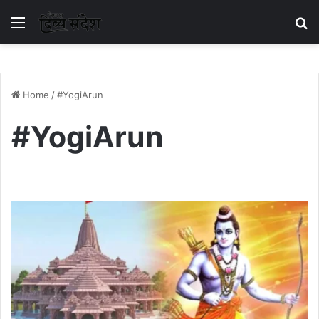
Menu
S
Home
/
#YogiArun
#YogiArun