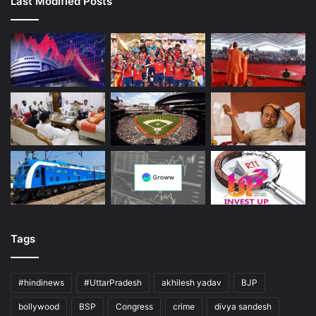
Last Modified Posts
Tags
#hindinews
#UttarPradesh
akhilesh yadav
BJP
bollywood
BSP
Congress
crime
divya sandesh