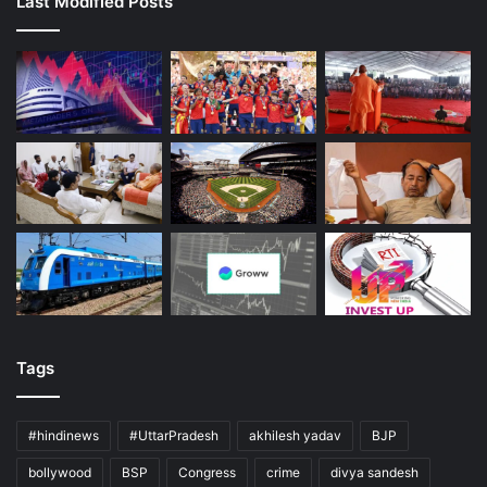
Last Modified Posts
Tags
#hindinews
#UttarPradesh
akhilesh yadav
BJP
bollywood
BSP
Congress
crime
divya sandesh