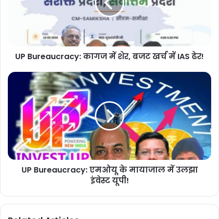
UP Bureaucracy: कागज में शेर, बजट खर्च में IAS ढेर!
UP Bureaucracy: एमओयू के मायाजाल में उलझा
इंवेस्ट यूपी!