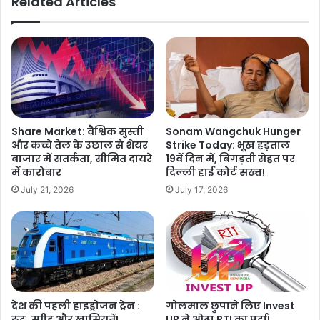
Related Articles
Share Market: वैश्विक सुस्ती
Sonam Wangchuk Hunger
और कच्चे तेल के उछाल से शेयर
Strike Today: भूख हड़ताल
बाजार में सतर्कता, सीमित दायरे
19वें दिन में, बिगड़ती सेहत पर
में कारोबार
दिल्ली हाई कोर्ट सख्त!
July 21, 2026
July 17, 2026
देश की पहली हाइड्रोजन ट्रेन :
गोलमाल छुपाने लिए Invest
रूट, स्पीड और खासियतें!
UP ने ओढ़ा RTI का पर्दा!