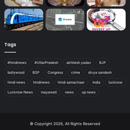
Tags
#hindinews
#UttarPradesh
akhilesh yadav
BJP
bollywood
BSP
Congress
crime
divya sandesh
hindi news
hindinews
hindi samachaar
India
lucknow
Lucknow News
mayawati
news
up news
© Copyright 2026, All Rights Reserved