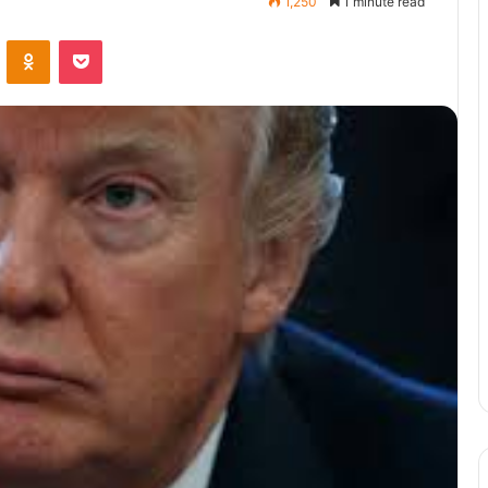
1,250
1 minute read
ontakte
Odnoklassniki
Pocket