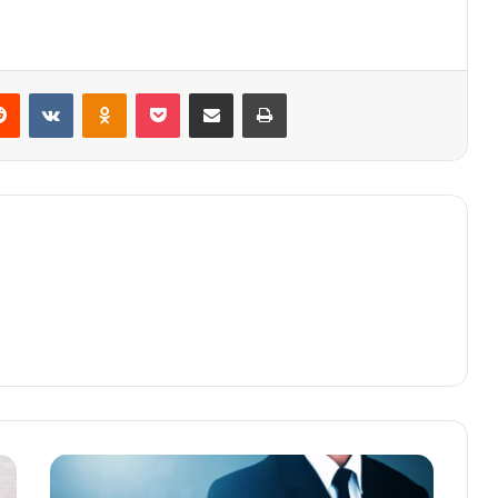
Reddit
VKontakte
Odnoklassniki
Pocket
Share via Email
Print