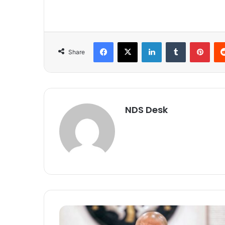
Facebook
X
LinkedIn
Tumblr
Pinterest
Share
NDS Desk